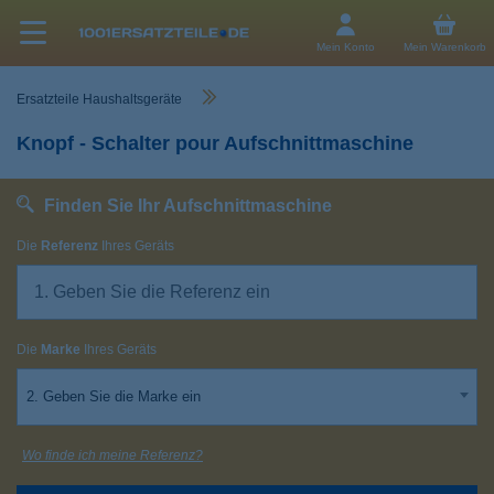
Mein Konto
Mein Warenkorb
Ersatzteile Haushaltsgeräte
Knopf - Schalter pour Aufschnittmaschine
Finden Sie Ihr Aufschnittmaschine
Die
Referenz
Ihres Geräts
Die
Marke
Ihres Geräts
2. Geben Sie die Marke ein
Wo finde ich meine Referenz?