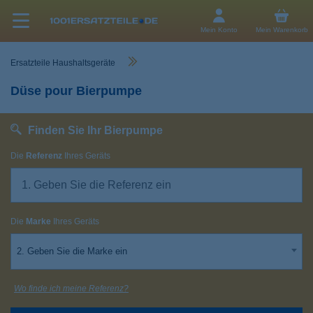
Mein Konto
Mein Warenkorb
Ersatzteile Haushaltsgeräte
Düse pour Bierpumpe
Finden Sie Ihr Bierpumpe
Die
Referenz
Ihres Geräts
Die
Marke
Ihres Geräts
2. Geben Sie die Marke ein
Wo finde ich meine Referenz?