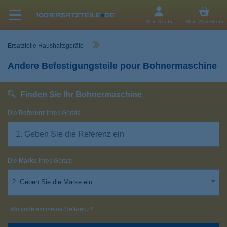
Mein Konto
Mein Warenkorb
Ersatzteile Haushaltsgeräte
Andere Befestigungsteile pour Bohnermaschine
Finden Sie Ihr Bohnermaschine
Die
Referenz
Ihres Geräts
Die
Marke
Ihres Geräts
2. Geben Sie die Marke ein
Wo finde ich meine Referenz?