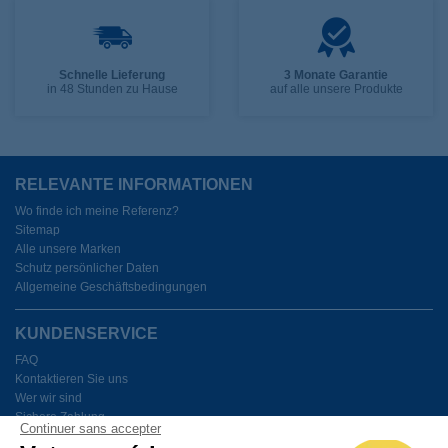
Schnelle Lieferung
3 Monate Garantie
in 48 Stunden zu Hause
auf alle unsere Produkte
RELEVANTE INFORMATIONEN
Wo finde ich meine Referenz?
Sitemap
Alle unsere Marken
Schutz persönlicher Daten
Allgemeine Geschäftsbedingungen
KUNDENSERVICE
FAQ
Kontaktieren Sie uns
Wer wir sind
Sichere Zahlung
Continuer sans accepter
Meine Cookies verwalten