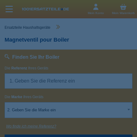
Mein Konto
Mein Warenkorb
Ersatzteile Haushaltsgeräte
Magnetventil pour Boiler
Finden Sie Ihr Boiler
Die
Referenz
Ihres Geräts
Die
Marke
Ihres Geräts
2. Geben Sie die Marke ein
Wo finde ich meine Referenz?