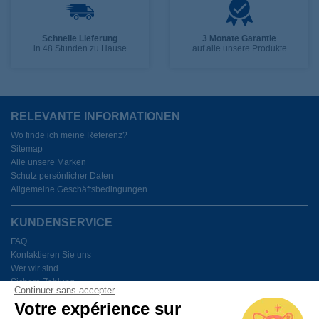
Schnelle Lieferung
3 Monate Garantie
in 48 Stunden zu Hause
auf alle unsere Produkte
RELEVANTE INFORMATIONEN
Wo finde ich meine Referenz?
Sitemap
Alle unsere Marken
Schutz persönlicher Daten
Allgemeine Geschäftsbedingungen
KUNDENSERVICE
FAQ
Kontaktieren Sie uns
Wer wir sind
Sichere Zahlung
Continuer sans accepter
Meine Cookies verwalten
Votre expérience sur