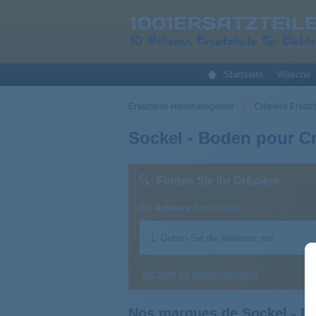
Startseite
Wäsche
Ersatzteile Haushaltsgeräte
Crêpière Ersatz
Sockel - Boden pour Cr
Finden Sie Ihr Crêpière
Die
Referenz
Ihres Geräts
Wo finde ich meine Referenz?
Nos marques de Sockel - B