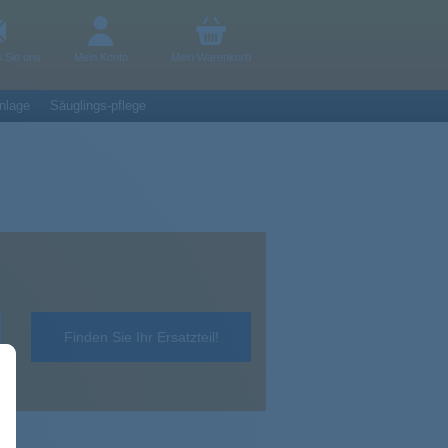
n Sie uns
Mein Konto
Mein Warenkorb
nlage
Säuglings-pflege
Finden Sie Ihr Ersatzteil!