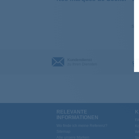
Sehe
Kundendienst
zu Ihren Diensten
RELEVANTE
K
INFORMATIONEN
F
Wo finde ich meine Referenz?
Ko
Sitemap
We
Alle unsere Marken
Si