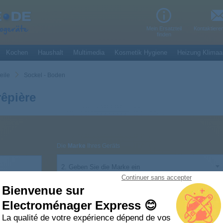
Mein Ersatzteil
Kontaktiere
finden
Kochen
Haushalt
Multimedia
Kosmetik Hygiene
Heizung Klimaa
teile
Sockel - Boden
êpière
Die
Marke
Ihres Geräts
2. Geben Sie die Marke ein
Continuer sans accepter
Bienvenue sur
Electroménager Express 😊
La qualité de votre expérience dépend de vos
oden Crêpière