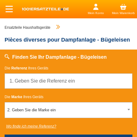
Mein Konto
Mein Warenkorb
Ersatzteile Haushaltsgeräte
Pièces diverses pour Dampfanlage - Bügeleisen
Finden Sie Ihr Dampfanlage - Bügeleisen
Die
Referenz
Ihres Geräts
Die
Marke
Ihres Geräts
2. Geben Sie die Marke ein
Wo finde ich meine Referenz?