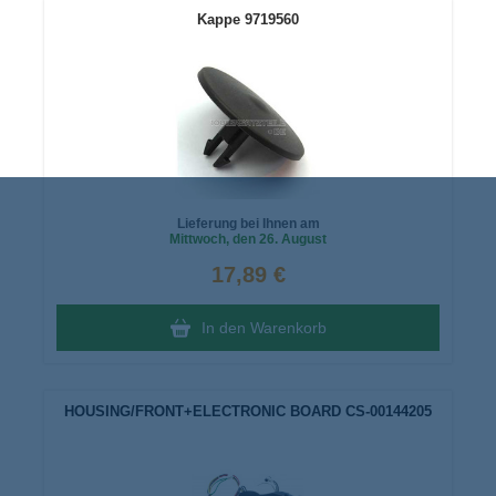
Kappe 9719560
Lieferung bei Ihnen am
Mittwoch
, den 26. August
17,89 €
In den Warenkorb
HOUSING/FRONT+ELECTRONIC BOARD CS-00144205