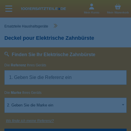
Mein Konto
Mein Warenkorb
Ersatzteile Haushaltsgeräte
Deckel pour Elektrische Zahnbürste
Finden Sie Ihr Elektrische Zahnbürste
Die
Referenz
Ihres Geräts
Die
Marke
Ihres Geräts
2. Geben Sie die Marke ein
Wo finde ich meine Referenz?