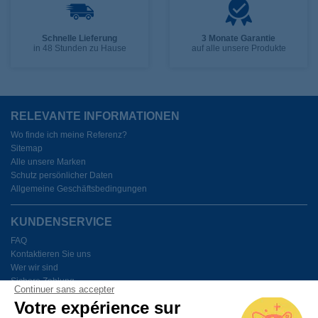
Schnelle Lieferung
3 Monate Garantie
in 48 Stunden zu Hause
auf alle unsere Produkte
RELEVANTE INFORMATIONEN
Wo finde ich meine Referenz?
Sitemap
Alle unsere Marken
Schutz persönlicher Daten
Allgemeine Geschäftsbedingungen
KUNDENSERVICE
FAQ
Kontaktieren Sie uns
Wer wir sind
Sichere Zahlung
Continuer sans accepter
Meine Cookies verwalten
Votre expérience sur