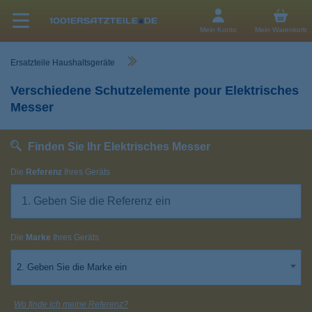
Mein Konto
Mein Warenkorb
Ersatzteile Haushaltsgeräte
Verschiedene Schutzelemente pour Elektrisches
Messer
Finden Sie Ihr Elektrisches Messer
Die
Referenz
Ihres Geräts
Die
Marke
Ihres Geräts
2. Geben Sie die Marke ein
Wo finde ich meine Referenz?