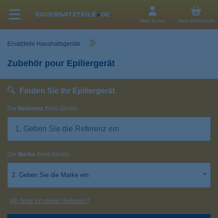
Mein Konto
Mein Warenkorb
Ersatzteile Haushaltsgeräte
Zubehör pour Epiliergerät
Finden Sie Ihr Epiliergerät
Die
Referenz
Ihres Geräts
Die
Marke
Ihres Geräts
2. Geben Sie die Marke ein
Wo finde ich meine Referenz?