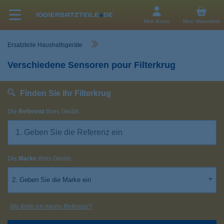
Mein Konto
Mein Warenkorb
Ersatzteile Haushaltsgeräte
Verschiedene Sensoren pour Filterkrug
Finden Sie Ihr Filterkrug
Die
Referenz
Ihres Geräts
Die
Marke
Ihres Geräts
2. Geben Sie die Marke ein
Wo finde ich meine Referenz?