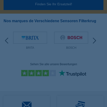
Finden Sie Ihr Ersatzteil!
Nos marques de Verschiedene Sensoren Filterkrug
BRITA
BOSCH
K
Sehen Sie alle unsere Bewertungen