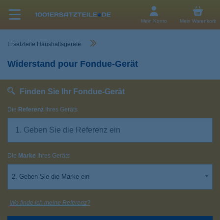
Mein Konto
Mein Warenkorb
Ersatzteile Haushaltsgeräte
Widerstand pour Fondue-Gerät
Finden Sie Ihr Fondue-Gerät
Die
Referenz
Ihres Geräts
Die
Marke
Ihres Geräts
2. Geben Sie die Marke ein
Wo finde ich meine Referenz?