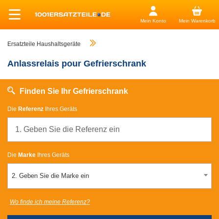
Mein Konto
Mein Warenkorb
Ersatzteile Haushaltsgeräte
Anlassrelais pour Gefrierschrank
Finden Sie Ihr Gefrierschrank
Die
Referenz
Ihres Geräts
Die
Marke
Ihres Geräts
2. Geben Sie die Marke ein
Wo finde ich meine Referenz?