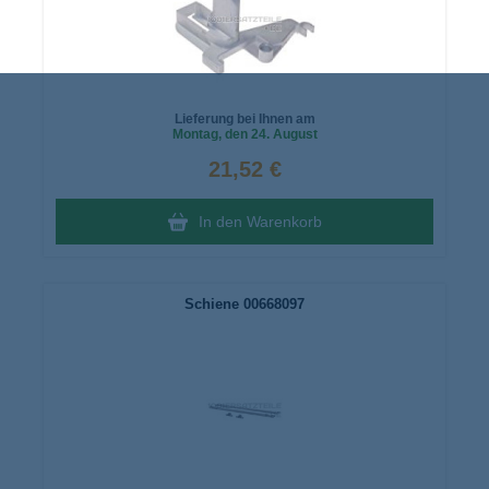
Lieferung bei Ihnen am
Montag
, den 24. August
21,52 €
In den Warenkorb
Schiene 00668097