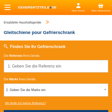
Mein Konto
Mein Warenkorb
Ersatzteile Haushaltsgeräte
Gleitschiene pour Gefrierschrank
Finden Sie Ihr Gefrierschrank
Die
Referenz
Ihres Geräts
Die
Marke
Ihres Geräts
2. Geben Sie die Marke ein
Wo finde ich meine Referenz?