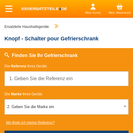
Mein Konto
Mein Warenkorb
Ersatzteile Haushaltsgeräte
Knopf - Schalter pour Gefrierschrank
Finden Sie Ihr Gefrierschrank
Die
Referenz
Ihres Geräts
Die
Marke
Ihres Geräts
2. Geben Sie die Marke ein
Wo finde ich meine Referenz?