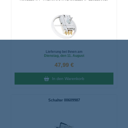
Lieferung bei Ihnen am
Dienstag
, den 11. August
47,99 €
In den Warenkorb
Schalter 00609987