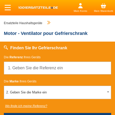
Mein Konto
Mein Warenkorb
Ersatzteile Haushaltsgeräte
Motor - Ventilator pour Gefrierschrank
Finden Sie Ihr Gefrierschrank
Die
Referenz
Ihres Geräts
Die
Marke
Ihres Geräts
2. Geben Sie die Marke ein
Wo finde ich meine Referenz?