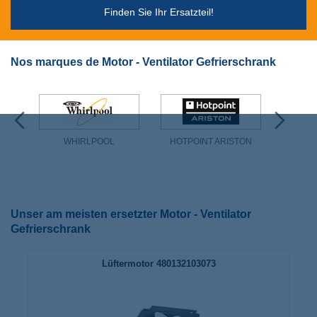
Finden Sie Ihr Ersatzteil!
Nos marques de Motor - Ventilator Gefrierschrank
WHIRLPOOL
HOTPOINT ARISTON
EL
Unser am meisten ersetzter Motor - Ventilator
Gefrierschrank
Lüftermotor 480132103073