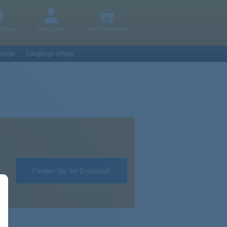
n Sie uns
Mein Konto
Mein Warenkorb
nlage
Säuglings-pflege
Finden Sie Ihr Ersatzteil!