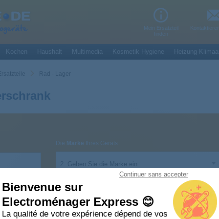
Mein Ersatzteil
Kontaktiere
finden
Kochen
Haushalt
Multimedia
Kosmetik Hygiene
Heizung Klimaa
rsatzteile
Rad - Lager
erschrank
Die
Marke
Ihres Geräts
2. Geben Sie die Marke ein
Continuer sans accepter
Bienvenue sur
Electroménager Express 😊
La qualité de votre expérience dépend de vos
r Gefrierschrank