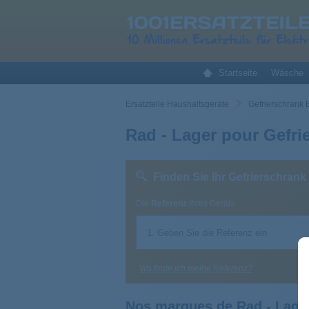
Startseite
Wäsche
Ersatzteile Haushaltsgeräte
Gefrierschrank E
Rad - Lager pour Gefri
Finden Sie Ihr Gefrierschrank
Die
Referenz
Ihres Geräts
Wo finde ich meine Referenz?
Nos marques de Rad - Lage