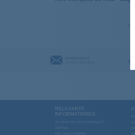
Sehe
Kundendienst
zu Ihren Diensten
RELEVANTE
K
INFORMATIONEN
F
Wo finde ich meine Referenz?
Ko
Sitemap
We
Alle unsere Marken
Si