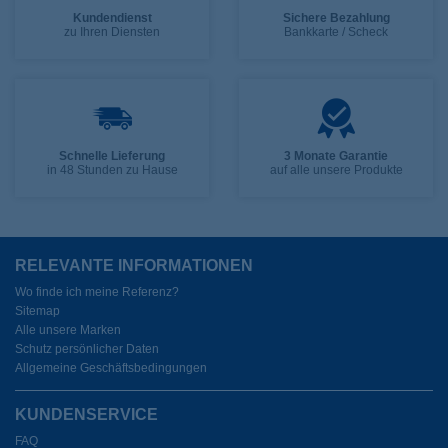
Kundendienst
Sichere Bezahlung
zu Ihren Diensten
Bankkarte / Scheck
Schnelle Lieferung
3 Monate Garantie
in 48 Stunden zu Hause
auf alle unsere Produkte
RELEVANTE INFORMATIONEN
Wo finde ich meine Referenz?
Sitemap
Alle unsere Marken
Schutz persönlicher Daten
Allgemeine Geschäftsbedingungen
KUNDENSERVICE
FAQ