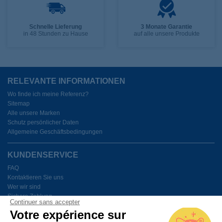
Schnelle Lieferung
3 Monate Garantie
in 48 Stunden zu Hause
auf alle unsere Produkte
RELEVANTE INFORMATIONEN
Wo finde ich meine Referenz?
Sitemap
Alle unsere Marken
Schutz persönlicher Daten
Allgemeine Geschäftsbedingungen
KUNDENSERVICE
FAQ
Kontaktieren Sie uns
Wer wir sind
Sichere Zahlung
Continuer sans accepter
Meine Cookies verwalten
Votre expérience sur