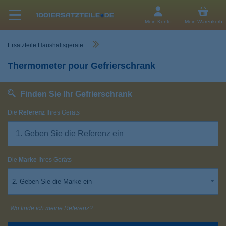
Mein Konto
Mein Warenkorb
Ersatzteile Haushaltsgeräte
Thermometer pour Gefrierschrank
Finden Sie Ihr Gefrierschrank
Die
Referenz
Ihres Geräts
Die
Marke
Ihres Geräts
2. Geben Sie die Marke ein
Wo finde ich meine Referenz?