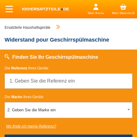
Mein Konto
Mein Warenkorb
Ersatzteile Haushaltsgeräte
Widerstand pour Geschirrspülmaschine
Finden Sie Ihr Geschirrspülmaschine
Die
Referenz
Ihres Geräts
Die
Marke
Ihres Geräts
2. Geben Sie die Marke ein
Wo finde ich meine Referenz?