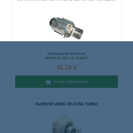
Lieferung bei Ihnen am
Mittwoch
, den 12. August
41,14 €
In den Warenkorb
RoHRENFoRMIG HEIZUNG 518861