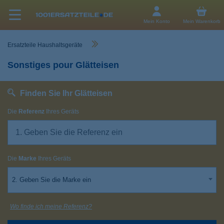
Mein Konto
Mein Warenkorb
Ersatzteile Haushaltsgeräte
Sonstiges pour Glätteisen
Finden Sie Ihr Glätteisen
Die
Referenz
Ihres Geräts
Die
Marke
Ihres Geräts
2. Geben Sie die Marke ein
Wo finde ich meine Referenz?