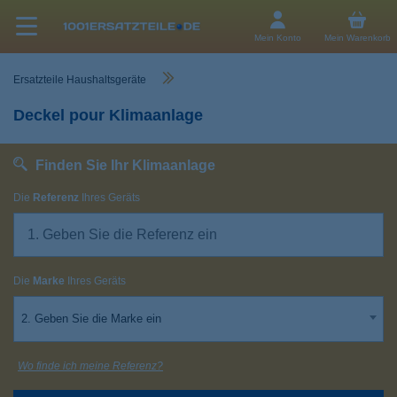
Mein Konto
Mein Warenkorb
Ersatzteile Haushaltsgeräte
Deckel pour Klimaanlage
Finden Sie Ihr Klimaanlage
Die
Referenz
Ihres Geräts
Die
Marke
Ihres Geräts
2. Geben Sie die Marke ein
Wo finde ich meine Referenz?