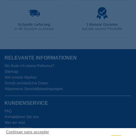
Schnelle Lieferung
3 Monate Garantie
in 48 Stunden zu Hause
auf alle unsere Produkte
RELEVANTE INFORMATIONEN
Wo finde ich meine Referenz?
Sitemap
Alle unsere Marken
Schutz persönlicher Daten
Allgemeine Geschäftsbedingungen
KUNDENSERVICE
FAQ
Kontaktieren Sie uns
Wer wir sind
Sichere Zahlung
Continuer sans accepter
Meine Cookies verwalten