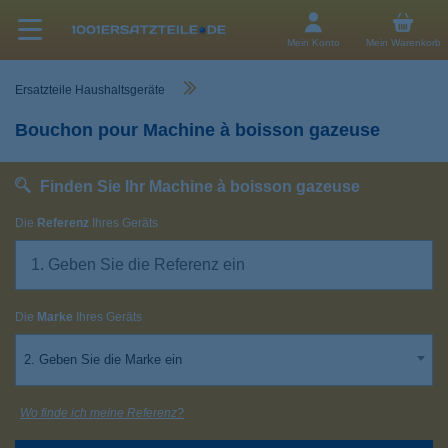
Mein Konto
Mein Warenkorb
Ersatzteile Haushaltsgeräte
Bouchon pour Machine à boisson gazeuse
Finden Sie Ihr Machine à boisson gazeuse
Die
Referenz
Ihres Geräts
Die
Marke
Ihres Geräts
2. Geben Sie die Marke ein
Wo finde ich meine Referenz?