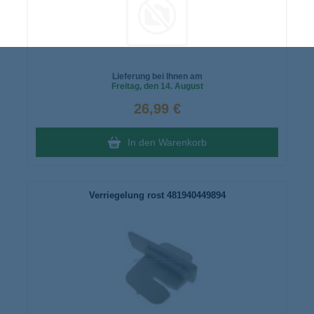
Lieferung bei Ihnen am
Freitag
, den 14. August
26,99 €
In den Warenkorb
Verriegelung rost 481940449894