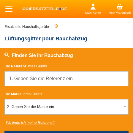
Mein Konto
Mein Warenkorb
Ersatzteile Haushaltsgeräte
Lüftungsgitter pour Rauchabzug
Finden Sie Ihr Rauchabzug
Die
Referenz
Ihres Geräts
Die
Marke
Ihres Geräts
2. Geben Sie die Marke ein
Wo finde ich meine Referenz?