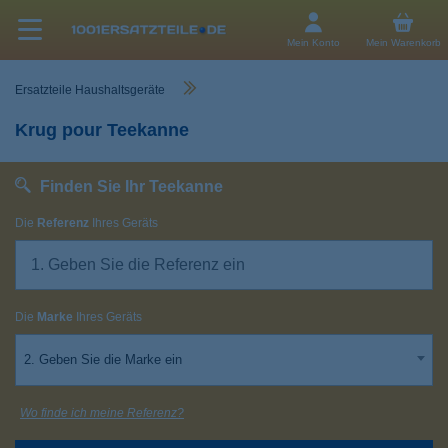
Mein Konto
Mein Warenkorb
Ersatzteile Haushaltsgeräte
Krug pour Teekanne
Finden Sie Ihr Teekanne
Die
Referenz
Ihres Geräts
Die
Marke
Ihres Geräts
2. Geben Sie die Marke ein
Wo finde ich meine Referenz?