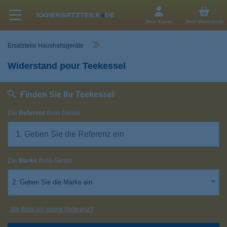
Mein Konto
Mein Warenkorb
Ersatzteile Haushaltsgeräte
Widerstand pour Teekessel
Finden Sie Ihr Teekessel
Die
Referenz
Ihres Geräts
Die
Marke
Ihres Geräts
2. Geben Sie die Marke ein
Wo finde ich meine Referenz?