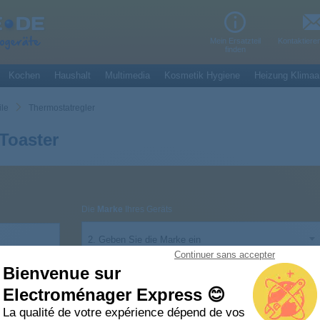
Mein Ersatzteil
Kontaktiere
finden
Kochen
Haushalt
Multimedia
Kosmetik Hygiene
Heizung Klimaa
ile
Thermostatregler
Toaster
Die
Marke
Ihres Geräts
2. Geben Sie die Marke ein
Continuer sans accepter
Bienvenue sur
Electroménager Express 😊
La qualité de votre expérience dépend de vos
regler Toaster