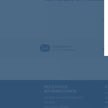
Sehe
Kundendienst
zu Ihren Diensten
RELEVANTE
K
INFORMATIONEN
F
Wo finde ich meine Referenz?
Ko
Sitemap
We
Alle unsere Marken
Si