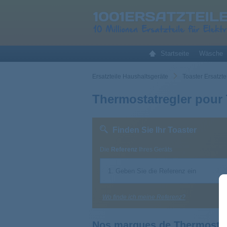
Startseite
Wäsche
Ersatzteile Haushaltsgeräte
Toaster Ersatzte
Thermostatregler pour 
Finden Sie Ihr Toaster
Die
Referenz
Ihres Geräts
Wo finde ich meine Referenz?
Nos marques de Thermostat