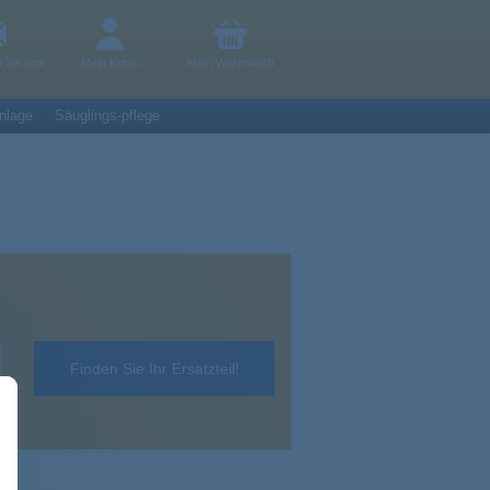
n Sie uns
Mein Konto
Mein Warenkorb
nlage
Säuglings-pflege
Finden Sie Ihr Ersatzteil!