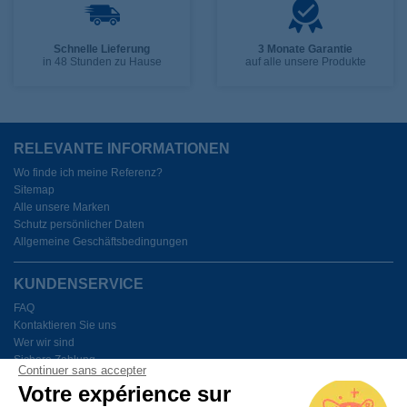
Schnelle Lieferung
3 Monate Garantie
in 48 Stunden zu Hause
auf alle unsere Produkte
RELEVANTE INFORMATIONEN
Wo finde ich meine Referenz?
Sitemap
Alle unsere Marken
Schutz persönlicher Daten
Allgemeine Geschäftsbedingungen
KUNDENSERVICE
FAQ
Kontaktieren Sie uns
Wer wir sind
Sichere Zahlung
Continuer sans accepter
Meine Cookies verwalten
Votre expérience sur