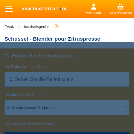
Mein Konto
Mein Warenkorb
Ersatzteile Haushaltsgeräte
Schüssel - Blender pour Zitruspresse
Finden Sie Ihr Zitruspresse
Die
Referenz
Ihres Geräts
Die
Marke
Ihres Geräts
2. Geben Sie die Marke ein
Wo finde ich meine Referenz?