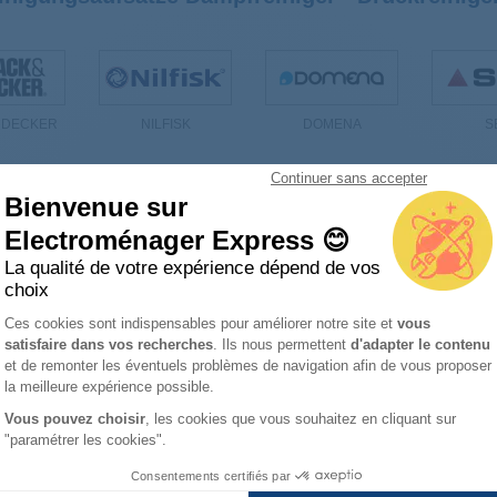
 DECKER
NILFISK
DOMENA
S
Continuer sans accepter
Bienvenue sur
Electroménager Express 😊
 Diverse Reinigungsaufsätze Dampfreiniger - D
La qualité de votre expérience dépend de vos
choix
Assieme access lavavetri +
DuSE 126481134
Plateforme de Gestion du Consentemen
Ces cookies sont indispensables pour améliorer notre site et
vous
ridutt. + lancia vt comfort
SLDB2630
satisfaire dans vos recherches
. Ils nous permettent
d'adapter le contenu
Axeptio consent
et de remonter les éventuels problèmes de navigation afin de vous proposer
la meilleure expérience possible.
Vous pouvez choisir
, les cookies que vous souhaitez en cliquant sur
"paramétrer les cookies".
Consentements certifiés par