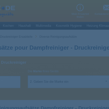
Mein Ersatzteil
Kontaktiere
finden
Kochen
Haushalt
Multimedia
Kosmetik Hygiene
Heizung Klimaa
Druckreiniger Ersatzteile
Diverse Reinigungsaufsätze
ätze pour Dampfreiniger - Druckreinig
- Druckreiniger
Die
Marke
Ihres Geräts
2. Geben Sie die Marke ein
nigungsaufsätze Dampfreiniger - Druckreinige