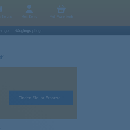
n Sie uns
Mein Konto
Mein Warenkorb
nlage
Säuglings-pflege
er
Finden Sie Ihr Ersatzteil!
r