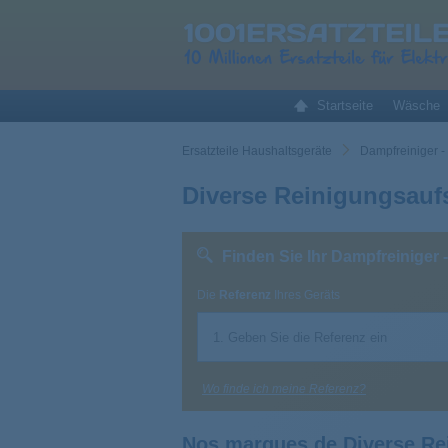
Startseite
Wäsche
Ersatzteile Haushaltsgeräte
Dampfreiniger - 
Diverse Reinigungsaufs
Finden Sie Ihr Dampfreiniger 
Die
Referenz
Ihres Geräts
Wo finde ich meine Referenz?
Nos marques de Diverse Rei