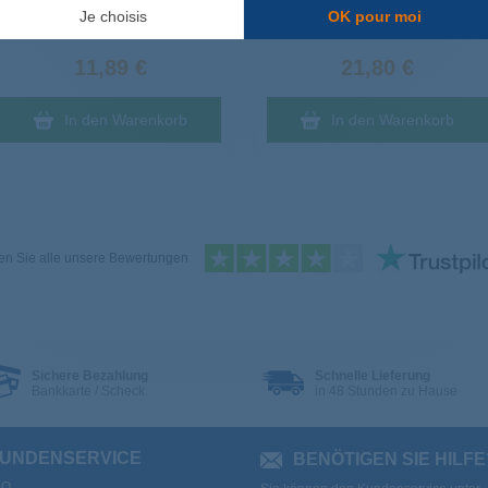
Je choisis
OK pour moi
Lieferung bei Ihnen am
Lieferung bei Ihnen am
Freitag
, den 14. August
Mittwoch
, den 12. August
11,89 €
21,80 €
In den Warenkorb
In den Warenkorb
n Sie alle unsere Bewertungen
Sichere Bezahlung
Schnelle Lieferung
Bankkarte / Scheck
in 48 Stunden zu Hause
UNDENSERVICE
BENÖTIGEN SIE HILFE
AQ