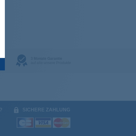
t : Personnalisez vos Options
3 Monate Garantie
auf alle unsere Produkte
?
SICHERE ZAHLUNG
.