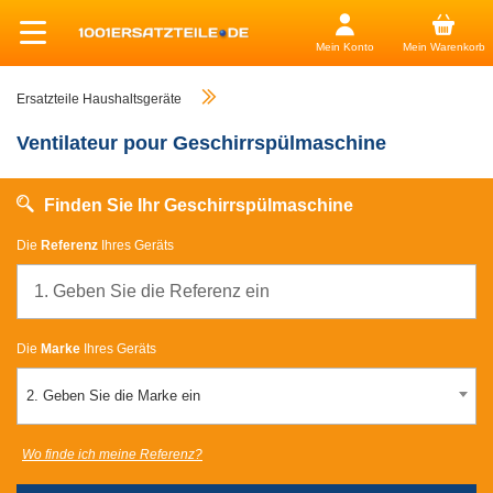
Mein Konto
Mein Warenkorb
Ersatzteile Haushaltsgeräte
Ventilateur pour Geschirrspülmaschine
Finden Sie Ihr Geschirrspülmaschine
Die
Referenz
Ihres Geräts
Die
Marke
Ihres Geräts
2. Geben Sie die Marke ein
Wo finde ich meine Referenz?