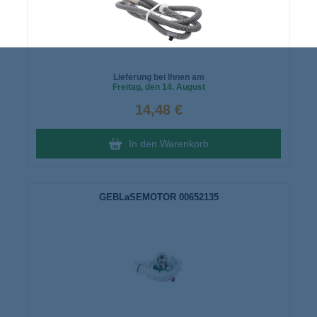
Lieferung bei Ihnen am
Freitag
, den 14. August
14,48 €
In den Warenkorb
GEBLaSEMOTOR 00652135