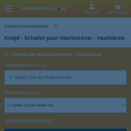
Mein Konto
Mein Warenkorb
Ersatzteile Haushaltsgeräte
Knopf - Schalter pour Haartrockner - Haarbürste
Finden Sie Ihr Haartrockner - Haarbürste
Die
Referenz
Ihres Geräts
Die
Marke
Ihres Geräts
2. Geben Sie die Marke ein
Wo finde ich meine Referenz?