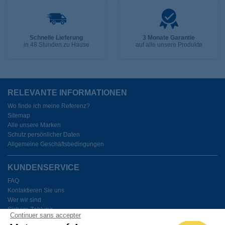
Schnelle Lieferung
3 Monate Garantie
in 48 Stunden zu Hause
auf alle unsere Produkte
RELEVANTE INFORMATIONEN
Wo finde ich meine Referenz?
Sitemap
Alle unsere Marken
Schutz persönlicher Daten
Allgemeine Geschäftsbedingungen
KUNDENSERVICE
FAQ
Kontaktieren Sie uns
Wer wir sind
Sichere Zahlung
Continuer sans accepter
Meine Cookies verwalten