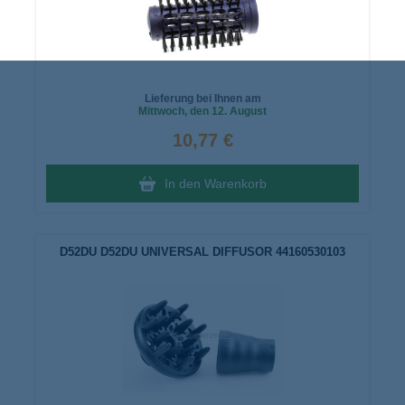
Lieferung bei Ihnen am
Mittwoch
, den 12. August
10,77 €
In den Warenkorb
D52DU D52DU UNIVERSAL DIFFUSOR 44160530103