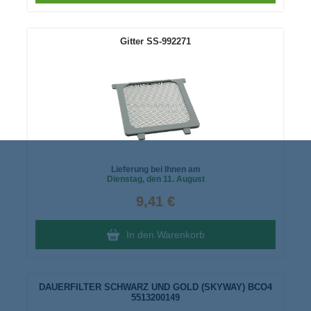
Gitter SS-992271
Lieferung bei Ihnen am
Dienstag
, den 11. August
9,41 €
In den Warenkorb
DAUERFILTER SCHWARZ UND GOLD (SKYWAY) BCO4
5513200149