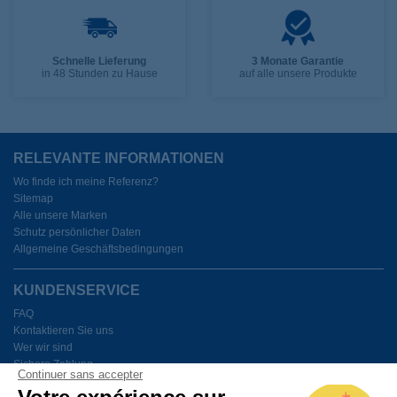
Schnelle Lieferung
3 Monate Garantie
in 48 Stunden zu Hause
auf alle unsere Produkte
RELEVANTE INFORMATIONEN
Wo finde ich meine Referenz?
Sitemap
Alle unsere Marken
Schutz persönlicher Daten
Allgemeine Geschäftsbedingungen
KUNDENSERVICE
FAQ
Kontaktieren Sie uns
Wer wir sind
Sichere Zahlung
Continuer sans accepter
Meine Cookies verwalten