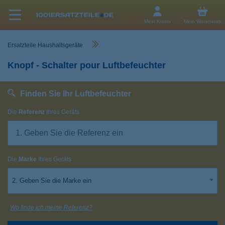
Mein Konto
Mein Warenkorb
Ersatzteile Haushaltsgeräte
Knopf - Schalter pour Luftbefeuchter
Finden Sie Ihr Luftbefeuchter
Die
Referenz
Ihres Geräts
Die
Marke
Ihres Geräts
2. Geben Sie die Marke ein
Wo finde ich meine Referenz?