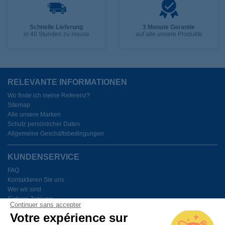
Schnelle Lieferung
3 Monate Garantie
in 48 Stunden zu Hause
auf alle unsere Produkte
RELEVANTE INFORMATIONEN
Wo finde ich meine Referenz?
Sitemap
Alle unsere Marken
Schutz persönlicher Daten
Allgemeine Geschäftsbedingungen
KUNDENSERVICE
FAQ
Kontaktieren Sie uns
Wer wir sind
Sichere Zahlung
Continuer sans accepter
Meine Cookies verwalten
Votre expérience sur