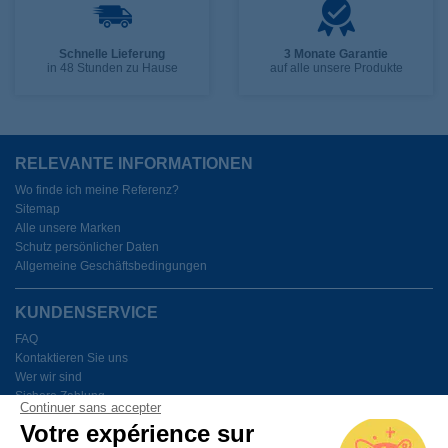
Schnelle Lieferung
3 Monate Garantie
in 48 Stunden zu Hause
auf alle unsere Produkte
RELEVANTE INFORMATIONEN
Wo finde ich meine Referenz?
Sitemap
Alle unsere Marken
Schutz persönlicher Daten
Allgemeine Geschäftsbedingungen
KUNDENSERVICE
FAQ
Kontaktieren Sie uns
Wer wir sind
Sichere Zahlung
Continuer sans accepter
Meine Cookies verwalten
Votre expérience sur