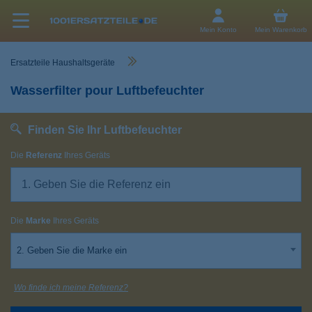
Mein Konto
Mein Warenkorb
Ersatzteile Haushaltsgeräte
Wasserfilter pour Luftbefeuchter
Finden Sie Ihr Luftbefeuchter
Die
Referenz
Ihres Geräts
Die
Marke
Ihres Geräts
2. Geben Sie die Marke ein
Wo finde ich meine Referenz?