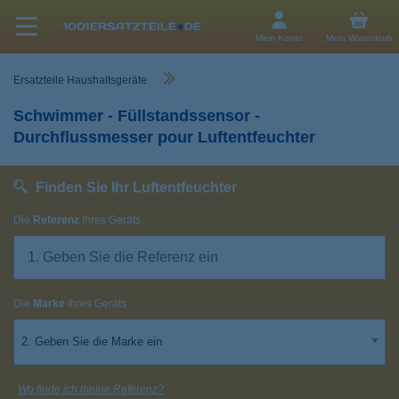
Mein Konto
Mein Warenkorb
Ersatzteile Haushaltsgeräte
Schwimmer - Füllstandssensor -
Durchflussmesser pour Luftentfeuchter
Finden Sie Ihr Luftentfeuchter
Die
Referenz
Ihres Geräts
Die
Marke
Ihres Geräts
2. Geben Sie die Marke ein
Wo finde ich meine Referenz?