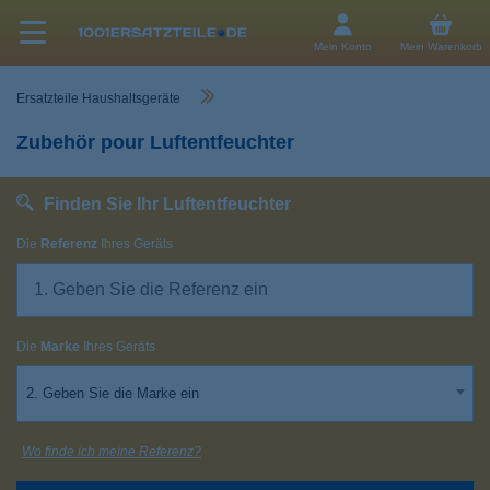
Mein Konto
Mein Warenkorb
Ersatzteile Haushaltsgeräte
Zubehör pour Luftentfeuchter
Finden Sie Ihr Luftentfeuchter
Die
Referenz
Ihres Geräts
Die
Marke
Ihres Geräts
2. Geben Sie die Marke ein
Wo finde ich meine Referenz?