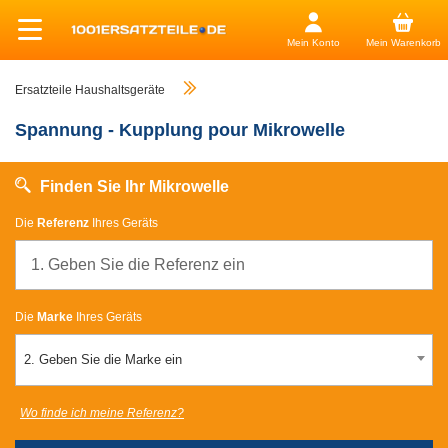
Mein Konto
Mein Warenkorb
Ersatzteile Haushaltsgeräte
Spannung - Kupplung pour Mikrowelle
Finden Sie Ihr Mikrowelle
Die
Referenz
Ihres Geräts
Die
Marke
Ihres Geräts
2. Geben Sie die Marke ein
Wo finde ich meine Referenz?