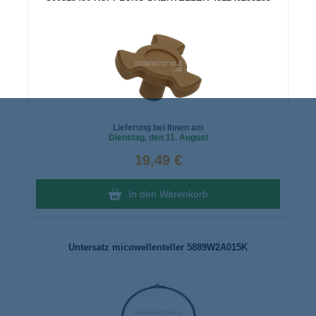
Lieferung bei Ihnen am
Dienstag
, den 11. August
19,49 €
In den Warenkorb
Untersatz micowellenteller 5889W2A015K