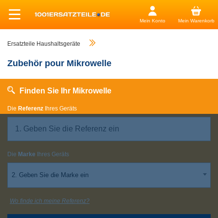
Mein Konto
Mein Warenkorb
Ersatzteile Haushaltsgeräte
Zubehör pour Mikrowelle
Finden Sie Ihr Mikrowelle
Die
Referenz
Ihres Geräts
Die
Marke
Ihres Geräts
2. Geben Sie die Marke ein
Wo finde ich meine Referenz?