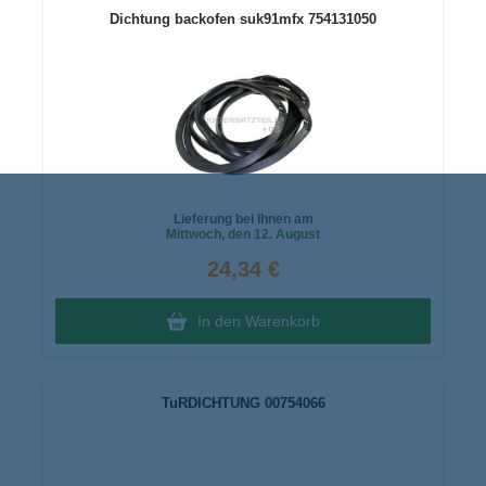
Dichtung backofen suk91mfx 754131050
Lieferung bei Ihnen am
Mittwoch
, den 12. August
24,34 €
In den Warenkorb
TuRDICHTUNG 00754066