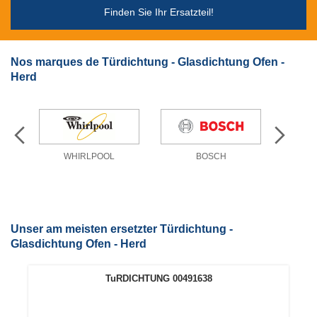
Finden Sie Ihr Ersatzteil!
Nos marques de Türdichtung - Glasdichtung Ofen -
Herd
N
WHIRLPOOL
BOSCH
Unser am meisten ersetzter Türdichtung -
Glasdichtung Ofen - Herd
TuRDICHTUNG 00491638