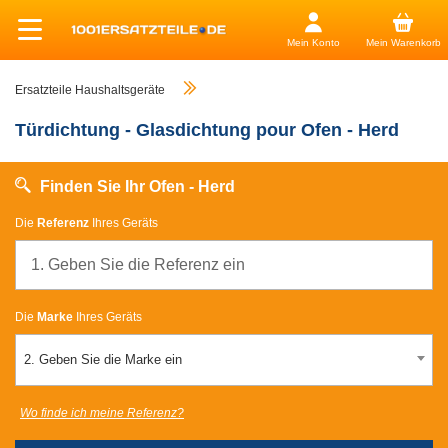
Mein Konto
Mein Warenkorb
Ersatzteile Haushaltsgeräte
Türdichtung - Glasdichtung pour Ofen - Herd
Finden Sie Ihr Ofen - Herd
Die
Referenz
Ihres Geräts
Die
Marke
Ihres Geräts
2. Geben Sie die Marke ein
Wo finde ich meine Referenz?