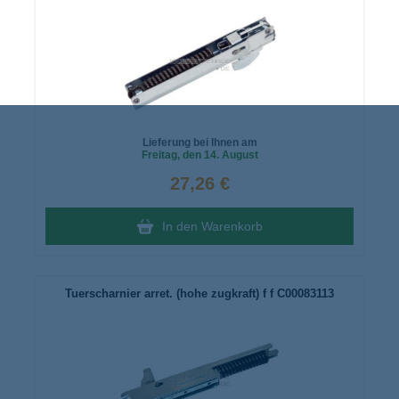
Lieferung bei Ihnen am
Freitag
, den 14. August
27,26 €
In den Warenkorb
Tuerscharnier arret. (hohe zugkraft) f f C00083113