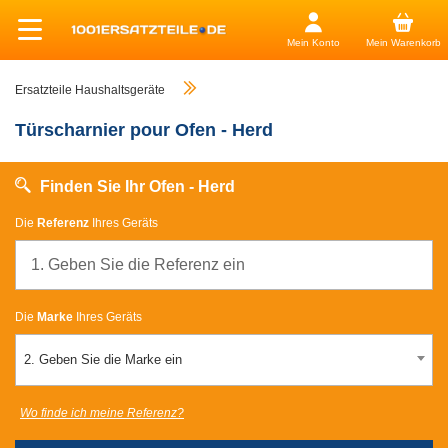
Mein Konto
Mein Warenkorb
Ersatzteile Haushaltsgeräte
Türscharnier pour Ofen - Herd
Finden Sie Ihr Ofen - Herd
Die
Referenz
Ihres Geräts
Die
Marke
Ihres Geräts
2. Geben Sie die Marke ein
Wo finde ich meine Referenz?