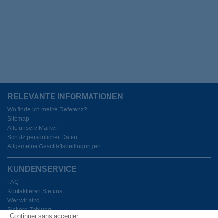
RELEVANTE INFORMATIONEN
Wo finde ich meine Referenz?
Sitemap
Alle unsere Marken
Schutz persönlicher Daten
Allgemeine Geschäftsbedingungen
KUNDENSERVICE
FAQ
Kontaktieren Sie uns
Wer wir sind
Sichere Zahlung
Continuer sans accepter