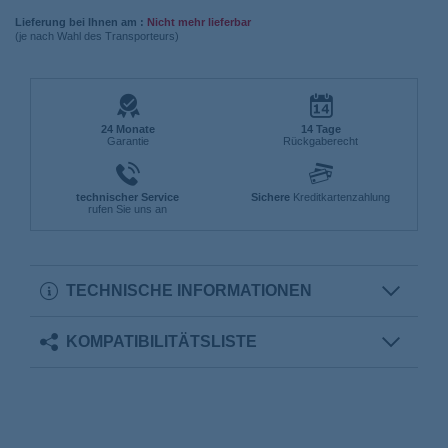
Lieferung bei Ihnen am :
Nicht mehr lieferbar
(je nach Wahl des Transporteurs)
24 Monate
14 Tage
Garantie
Rückgaberecht
technischer Service
Sichere
Kreditkartenzahlung
rufen Sie uns an
TECHNISCHE INFORMATIONEN
KOMPATIBILITÄTSLISTE