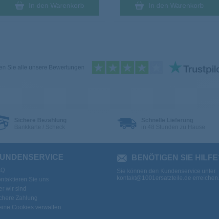
In den Warenkorb
In den Warenkorb
n Sie alle unsere Bewertungen
Sichere Bezahlung
Schnelle Lieferung
Bankkarte / Scheck
in 48 Stunden zu Hause
UNDENSERVICE
BENÖTIGEN SIE HILFE
AQ
Sie können den Kundenservice unter
kontakt@1001ersatzteile.de
erreichen
ntaktieren Sie uns
r wir sind
chere Zahlung
ine Cookies verwalten