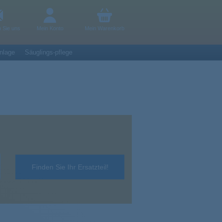
n Sie uns
Mein Konto
Mein Warenkorb
nlage
Säuglings-pflege
Finden Sie Ihr Ersatzteil!