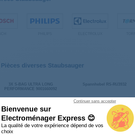
SCH
PHILIPS
ELECTROLUX
TOR
 Pièces diverses Staubsauger
3X S-BAG ULTRA LONG
Spannhebel RS-RU3932
PERFORMANCE 9001660092
Continuer sans accepter
Bienvenue sur
Electroménager Express 😊
La qualité de votre expérience dépend de vos
choix