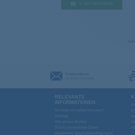
In den Warenkorb
Sehe
Kundendienst
zu Ihren Diensten
RELEVANTE
K
INFORMATIONEN
F
Wo finde ich meine Referenz?
Ko
Sitemap
We
Alle unsere Marken
Si
Schutz persönlicher Daten
Me
Allgemeine Geschäftsbedingungen