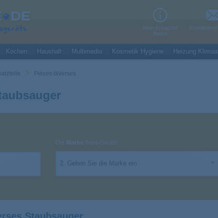
Mein Ersatzteil
Kontaktiere
finden
Kochen
Haushalt
Multimedia
Kosmetik Hygiene
Heizung Klimaa
atzteile
Pièces diverses
Staubsauger
Die
Marke
Ihres Geräts
2. Geben Sie die Marke ein
erses Staubsauger