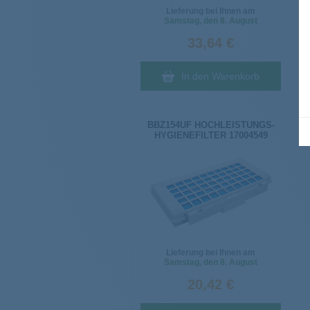
Lieferung bei Ihnen am
Samstag
, den 8. August
33,64 €
In den Warenkorb
BBZ154UF HOCHLEISTUNGS-
HYGIENEFILTER 17004549
Lieferung bei Ihnen am
Samstag
, den 8. August
20,42 €