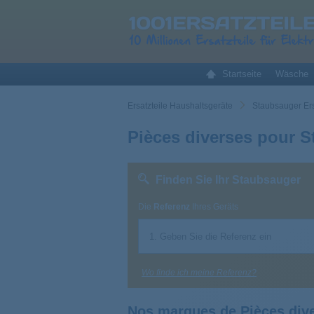
Startseite
Wäsche
Ersatzteile Haushaltsgeräte
Staubsauger Ers
Pièces diverses pour 
Finden Sie Ihr Staubsauger
Die
Referenz
Ihres Geräts
Wo finde ich meine Referenz?
Nos marques de Pièces div