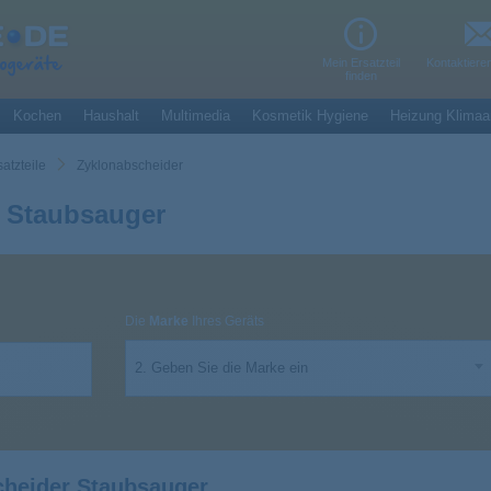
Mein Ersatzteil
Kontaktiere
finden
Kochen
Haushalt
Multimedia
Kosmetik Hygiene
Heizung Klimaa
atzteile
Zyklonabscheider
 Staubsauger
Die
Marke
Ihres Geräts
2. Geben Sie die Marke ein
heider Staubsauger