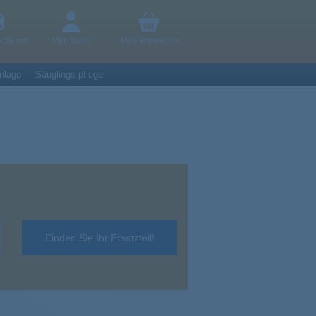
n Sie uns
Mein Konto
Mein Warenkorb
nlage
Säuglings-pflege
Finden Sie Ihr Ersatzteil!