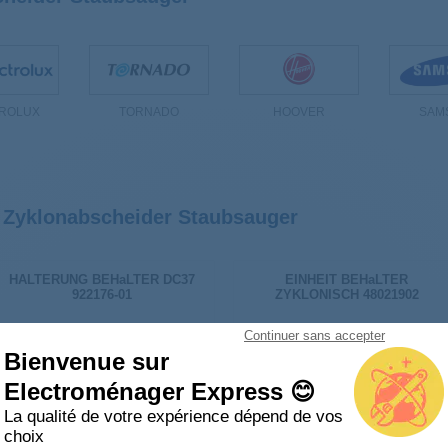
ROLUX
TORNADO
HOOVER
SAM
r Zyklonabscheider Staubsauger
HALTERUNG BEHaLTER DC37
EINHEIT BEHaLTER
922176-01
ZYKLONISCH 48021902
Continuer sans accepter
Bienvenue sur
Electroménager Express 😊
La qualité de votre expérience dépend de vos
choix