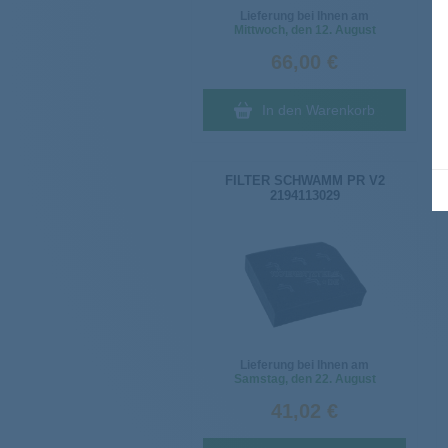
Lieferung bei Ihnen am
Mittwoch
, den 12. August
66,00 €
In den Warenkorb
FILTER SCHWAMM PR V2
2194113029
Lieferung bei Ihnen am
Samstag
, den 22. August
41,02 €