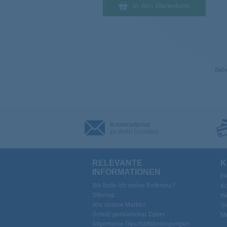
In den Warenkorb
Sehe
Kundendienst
zu Ihren Diensten
RELEVANTE
K
INFORMATIONEN
F
Wo finde ich meine Referenz?
Ko
Sitemap
We
Alle unsere Marken
Si
Schutz persönlicher Daten
Me
Allgemeine Geschäftsbedingungen