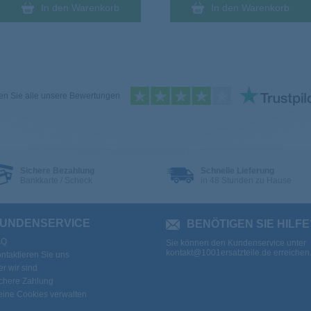
In den Warenkorb
In den Warenkorb
n Sie alle unsere Bewertungen
Sichere Bezahlung
Schnelle Lieferung
Bankkarte / Scheck
in 48 Stunden zu Hause
UNDENSERVICE
BENÖTIGEN SIE HILFE
AQ
Sie können den Kundenservice unter
kontakt@1001ersatzteile.de
erreichen
ntaktieren Sie uns
r wir sind
chere Zahlung
ine Cookies verwalten