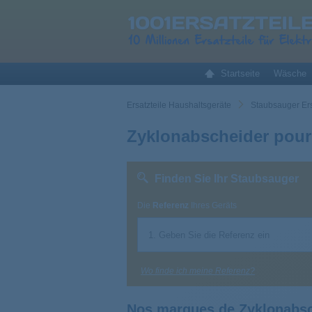
Startseite
Wäsche
Ersatzteile Haushaltsgeräte
Staubsauger Ers
Zyklonabscheider pour
Finden Sie Ihr Staubsauger
Die
Referenz
Ihres Geräts
Wo finde ich meine Referenz?
Nos marques de Zyklonabsc