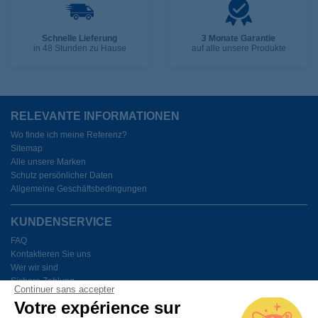
Schnelle Lieferung
3 Monate Garantie
in 48 Stunden zu Hause
auf alle unsere Produkte
RELEVANTE INFORMATIONEN
Wo finde ich meine Referenz?
Sitemap
Alle unsere Marken
Schutz persönlicher Daten
Allgemeine Geschäftsbedingungen
KUNDENSERVICE
FAQ
Kontaktieren Sie uns
Wer wir sind
Sichere Zahlung
Continuer sans accepter
Meine Cookies verwalten
Votre expérience sur