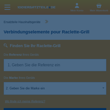
Mein Konto
Mein Warenkorb
Ersatzteile Haushaltsgeräte
Verbindungselemente pour Raclette-Grill
Finden Sie Ihr Raclette-Grill
Die
Referenz
Ihres Geräts
Die
Marke
Ihres Geräts
2. Geben Sie die Marke ein
Wo finde ich meine Referenz?