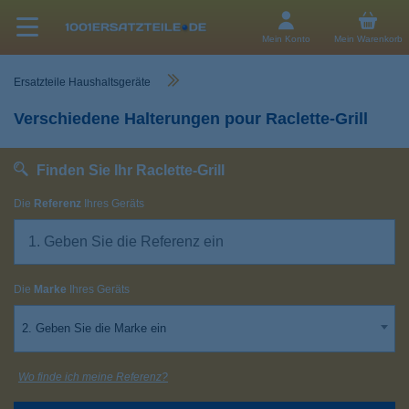
Mein Konto
Mein Warenkorb
Ersatzteile Haushaltsgeräte
Verschiedene Halterungen pour Raclette-Grill
Finden Sie Ihr Raclette-Grill
Die
Referenz
Ihres Geräts
Die
Marke
Ihres Geräts
2. Geben Sie die Marke ein
Wo finde ich meine Referenz?