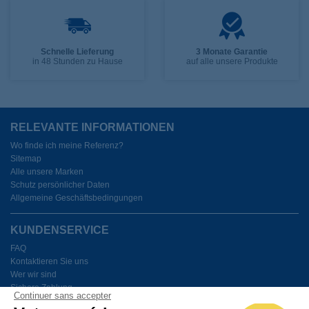
Schnelle Lieferung
3 Monate Garantie
in 48 Stunden zu Hause
auf alle unsere Produkte
RELEVANTE INFORMATIONEN
Wo finde ich meine Referenz?
Sitemap
Alle unsere Marken
Schutz persönlicher Daten
Allgemeine Geschäftsbedingungen
KUNDENSERVICE
FAQ
Kontaktieren Sie uns
Wer wir sind
Sichere Zahlung
Continuer sans accepter
Meine Cookies verwalten