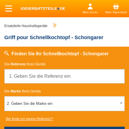
Mein Konto
Mein Warenkorb
Ersatzteile Haushaltsgeräte
Griff pour Schnellkochtopf - Schongarer
Finden Sie Ihr Schnellkochtopf - Schongarer
Die
Referenz
Ihres Geräts
Die
Marke
Ihres Geräts
2. Geben Sie die Marke ein
Wo finde ich meine Referenz?