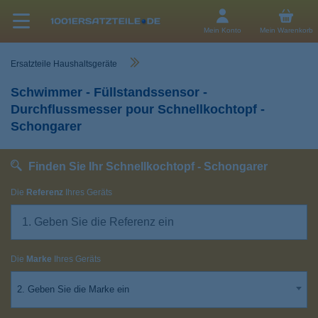
Mein Konto
Mein Warenkorb
Ersatzteile Haushaltsgeräte
Schwimmer - Füllstandssensor -
Durchflussmesser pour Schnellkochtopf -
Schongarer
Finden Sie Ihr Schnellkochtopf - Schongarer
Die
Referenz
Ihres Geräts
Die
Marke
Ihres Geräts
2. Geben Sie die Marke ein