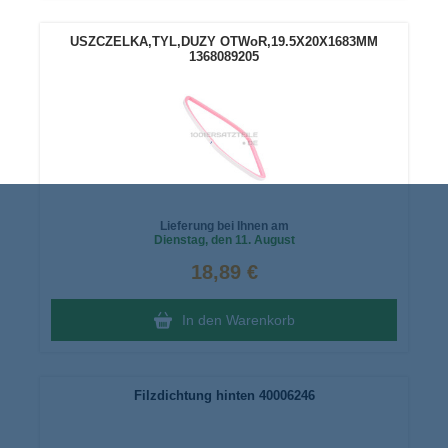
USZCZELKA,TYL,DUZY OTWoR,19.5X20X1683MM
1368089205
Lieferung bei Ihnen am
Dienstag
, den 11. August
18,89 €
In den Warenkorb
Filzdichtung hinten 40006246