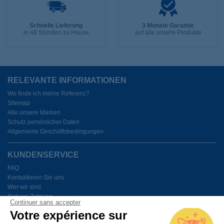
Schnelle Lieferung
3 Monate Garantie
in 48 Stunden zu Hause
auf alle unsere Produkte
RELEVANTE INFORMATIONEN
Wo finde ich meine Referenz?
Sitemap
Alle unsere Marken
Schutz persönlicher Daten
Allgemeine Geschäftsbedingungen
KUNDENSERVICE
FAQ
Kontaktieren Sie uns
Wer wir sind
Sichere Zahlung
Continuer sans accepter
Meine Cookies verwalten
Votre expérience sur