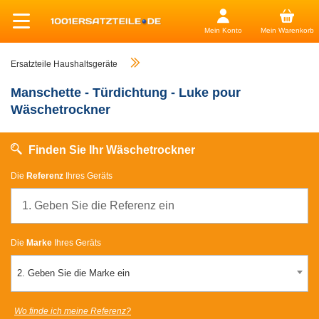
Mein Konto
Mein Warenkorb
Ersatzteile Haushaltsgeräte
Manschette - Türdichtung - Luke pour
Wäschetrockner
Finden Sie Ihr Wäschetrockner
Die
Referenz
Ihres Geräts
Die
Marke
Ihres Geräts
2. Geben Sie die Marke ein
Wo finde ich meine Referenz?